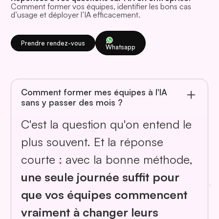
Comment former vos équipes, identifier les bons cas
spécifiquement avec les équipes
d’usage et déployer l’IA efficacement.
Samsung pour ancrer l'IA dans le
quotidien sans mobiliser de
Prendre rendez-vous
Whatsapp
journées entières.
Comment former mes équipes à l'IA
sans y passer des mois ?
Voir plus
C'est la question qu'on entend le
plus souvent. Et la réponse
courte : avec la bonne méthode,
une seule journée suffit pour
que vos équipes commencent
vraiment à changer leurs