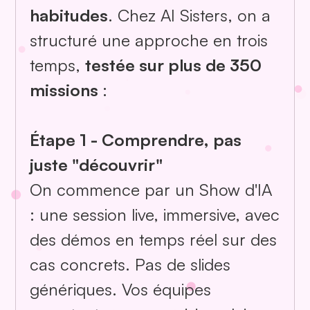
habitudes
. Chez AI Sisters, on a
structuré une approche en trois
temps,
testée sur plus de 350
missions
:
Étape 1 - Comprendre, pas
juste "découvrir"
On commence par un Show d'IA
: une session live, immersive, avec
Samsung
des démos en temps réel sur des
Electronics
cas concrets. Pas de slides
France - Lunch
génériques. Vos équipes
& Learn