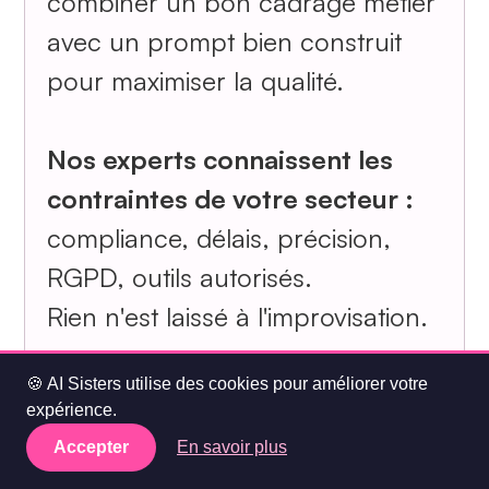
combiner un bon cadrage métier
avec un prompt bien construit
pour maximiser la qualité.
Nos experts connaissent les
contraintes de votre secteur :
compliance, délais, précision,
RGPD, outils autorisés.
Rien n'est laissé à l'improvisation.
🍪 AI Sisters utilise des cookies pour améliorer votre
En résumé :
AI Sisters intègre
les
expérience.
limites et les risques de l'IA
Accepter
En savoir plus
dans ses formations. Vos équipes