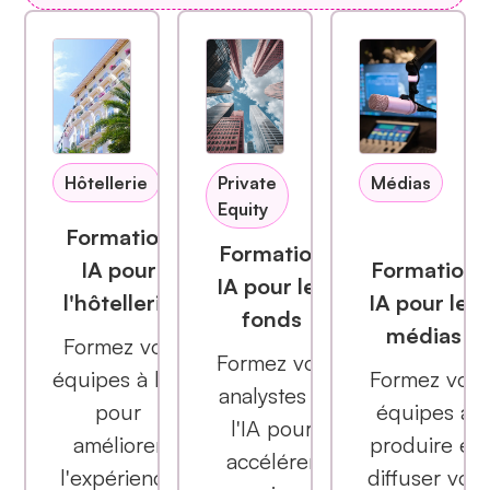
Hôtellerie
Private
Médias
Equity
Formation
Formation
IA pour
Formation
IA pour les
l'hôtellerie
IA pour les
fonds
médias
Formez vos
Formez vos
équipes à l'IA
Formez vos
analystes à
pour
équipes à
l'IA pour
améliorer
produire et
accélérer
l'expérience
diffuser vos