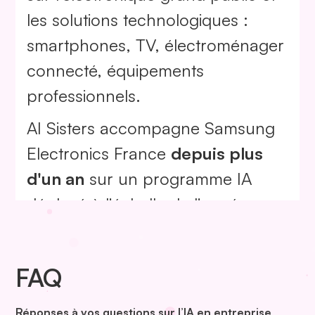
les solutions technologiques :
smartphones, TV, électroménager
connecté, équipements
professionnels.
AI Sisters accompagne Samsung
Electronics France
depuis plus
d'un an
sur un programme IA
Précédent
Suivant
déployé à l'échelle de l'année :
formations, ateliers métiers,
sessions ambassadeurs et formats
FAQ
courts. Le Lunch & Learn est l'un
de ces formats, conçu
Réponses à vos questions sur l’IA en entreprise
.