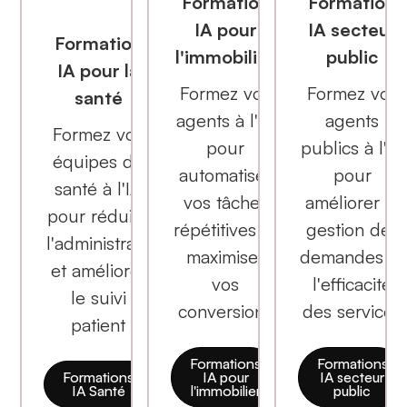
Formation
Formation
IA pour
IA secteur
Formation
l'immobilier
public
IA pour la
Formez vos
Formez vos
santé
agents à l'IA
agents
Formez vos
pour
publics à l'IA
équipes de
automatiser
pour
santé à l'IA
vos tâches
améliorer la
pour réduire
répétitives et
gestion des
l'administratif
maximiser
demandes et
et améliorer
vos
l'efficacité
le suivi
conversions
des services
patient
Formations
Formations
Formations
IA pour
IA secteur
IA Santé
l'immobilier
public