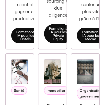
sourcing et
client et
contenus
due
gagner en
plus vite
diligence
productivité
grâce à l'IA
Formations
Formations
IA pour les
Formations
IA pour les
Private
IA pour les
Hôtels
Equity
Médias
Santé
Immobilier
Organisations
gouvernemen