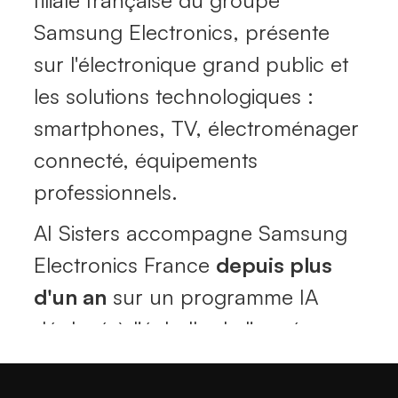
filiale française du groupe
Samsung Electronics, présente
sur l'électronique grand public et
les solutions technologiques :
smartphones, TV, électroménager
connecté, équipements
professionnels.
AI Sisters accompagne Samsung
Electronics France
depuis plus
d'un an
sur un programme IA
Précédent
Suivant
déployé à l'échelle de l'année :
formations, ateliers métiers,
sessions ambassadeurs et formats