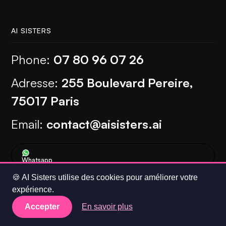
courts. Le Lunch & Learn est l'un
de ces formats, conçu
AI SISTERS
spécifiquement avec les équipes
Phone:
07 80 96 07 26
Samsung pour ancrer l'IA dans le
Adresse:
255 Boulevard Pereire,
quotidien sans mobiliser de
75017 Paris
journées entières.
Email:
contact@aisisters.ai
Whatsapp
Voir plus
🍪 AI Sisters utilise des cookies pour améliorer votre
expérience.
ENTREPRISE
Accepter
En savoir plus