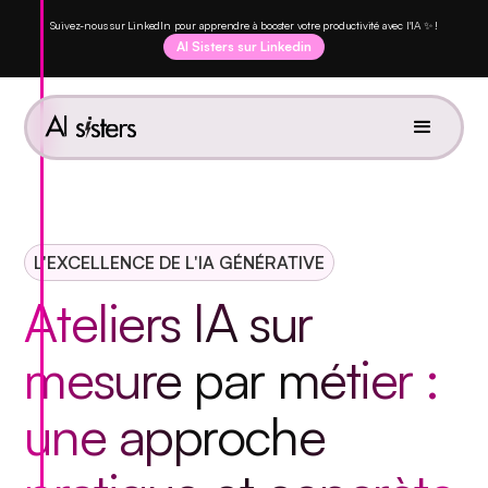
Suivez-nous sur LinkedIn pour apprendre à booster votre productivité avec l'IA ✨ !
AI Sisters sur Linkedin
L'EXCELLENCE DE L'IA GÉNÉRATIVE
Ateliers IA
sur
mesure
par métier :
une approche