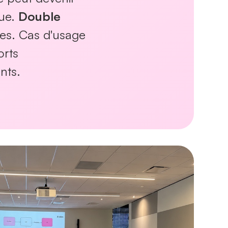
que.
Double
nes. Cas d'usage
orts
nts.