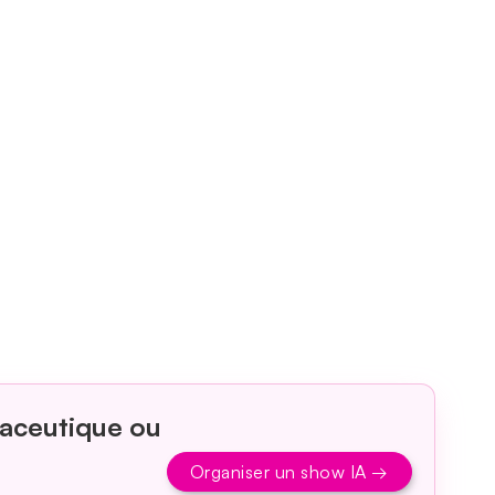
maceutique ou
Organiser un show IA →