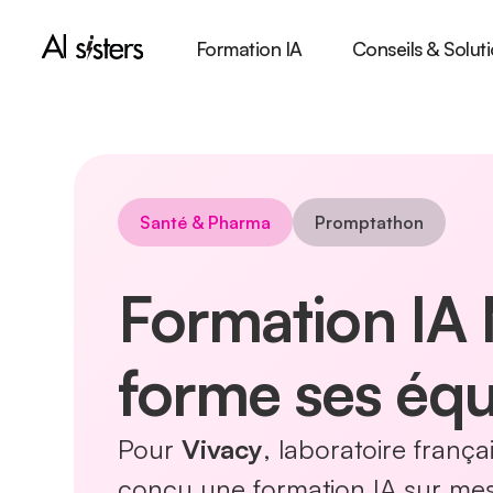
Formation IA
Conseils & Soluti
Santé & Pharma
Promptathon
Formation IA 
forme ses équi
Pour
Vivacy
, laboratoire franç
conçu une formation IA sur mes