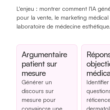
L'enjeu : montrer comment l'IA géné
pour la vente, le marketing médical 
laboratoire de médecine esthétique
Argumentaire
Répons
patient sur
object
mesure
médica
Générer un
Identifier
discours sur
question
mesure pour
réticenc
convaincre une
dermatol