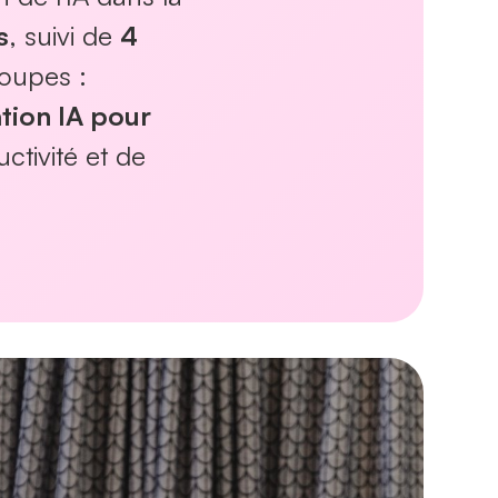
s
, suivi de
4
roupes :
tion IA pour
tivité et de