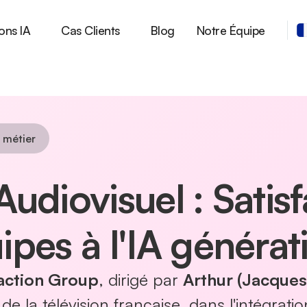
ons IA
Cas Clients
Blog
Notre Équipe
s métier
Audiovisuel : Satis
pes à l'IA générat
faction Group
, dirigé par
Arthur (Jacques
e la télévision française, dans l'intégratio