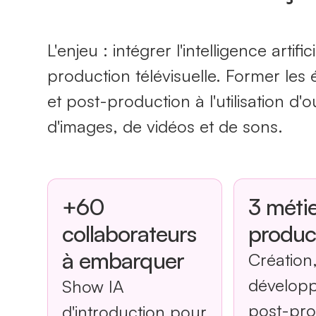
L'enjeu : intégrer l'intelligence artif
production télévisuelle. Former le
et post-production à l'utilisation d'o
d'images, de vidéos et de sons.
+60
3 métie
collaborateurs
produc
à embarquer
Création
dévelop
Show IA
post-pro
d'introduction pour