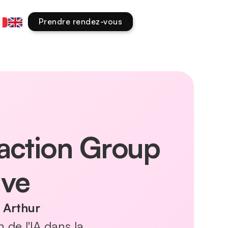
Prendre rendez-vous
faction Group
ive
 Arthur
n de l'IA dans la