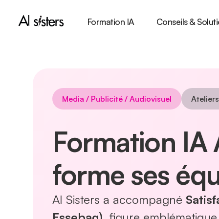
Formation IA
Conseils & Soluti
Media / Publicité / Audiovisuel
Atelier
Formation IA 
forme ses équi
AI Sisters a accompagné
Satis
Essebag)
, figure emblématique d