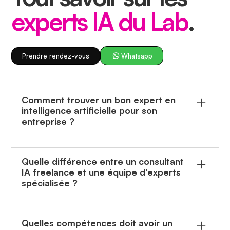
experts IA du Lab
.
Prendre rendez-vous
Whatsapp
Comment trouver un bon expert en
intelligence artificielle pour son
entreprise ?
Pour trouver un bon expert IA,
trois critères comptent avant tout
Quelle différence entre un consultant
IA freelance et une équipe d'experts
: la solidité technique (formation
spécialisée ?
et maîtrise des technologies
Un consultant IA freelance
actuelles comme les LLM, les
apporte une expertise
Quelles compétences doit avoir un