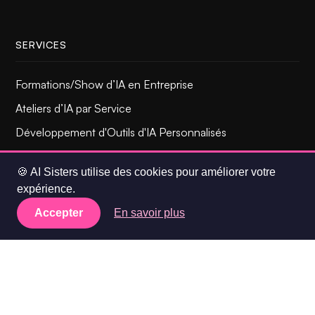
SERVICES
Formations/Show d’IA en Entreprise
Samsung
Ateliers d’IA par Service
Electronics
Développement d'Outils d'IA Personnalisés
France - Lunch
& Learn
🍪 AI Sisters utilise des cookies pour améliorer votre
ORGANISME CERTIFIÉ
expérience.
Accepter
En savoir plus
Règlement Intérieur
Référent personne en situation de handicap
Attestation Qualiopi