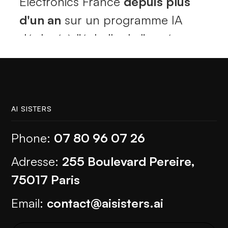
Electronics France
depuis plus
d'un an
sur un programme IA
Précédent
Suivant
déployé à l'échelle de l'année :
formations, ateliers métiers,
sessions ambassadeurs et formats
courts. Le Lunch & Learn est l'un
de ces formats, conçu
AI SISTERS
spécifiquement avec les équipes
Phone:
07 80 96 07 26
Samsung pour ancrer l'IA dans le
Adresse:
255 Boulevard Pereire,
quotidien sans mobiliser de
75017 Paris
journées entières.
Email:
contact@aisisters.ai