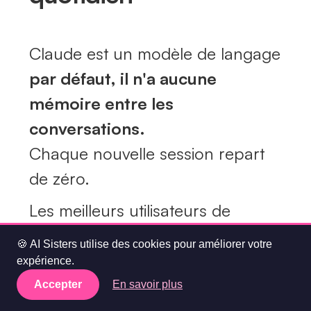
Claude est un modèle de langage
par défaut, il n'a aucune
mémoire entre les
conversations.
Chaque nouvelle session repart
de zéro.
Les meilleurs utilisateurs de
Claude en entreprise avaient tous
🍪 AI Sisters utilise des cookies pour améliorer votre
développé la même solution
expérience.
artisanale : des prompts systèmes
Accepter
En savoir plus
qu'ils copiaient-collaient au début