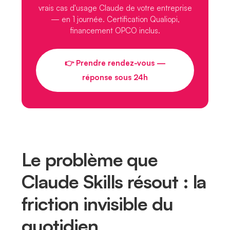
vrais cas d'usage Claude de votre entreprise
— en 1 journée. Certification Qualiopi,
financement OPCO inclus.
👉 Prendre rendez-vous —
réponse sous 24h
Le problème que
Claude Skills résout : la
friction invisible du
quotidien