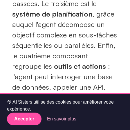
passées. Le troisième est le
système de planification
, grâce
auquel l'agent décompose un
objectif complexe en sous-tâches
séquentielles ou parallèles. Enfin,
le quatrième composant
regroupe les
outils et actions
:
l'agent peut interroger une base
de données, appeler une API,
envoyer un e-mail, rédiger un
🍪 AI Sisters utilise des cookies pour améliorer votre
document ou interagir avec
expérience.
n'importe quel système connecté.
Accepter
En savoir plus