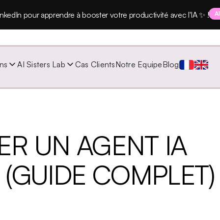
nkedIn pour apprendre à booster votre productivité avec l'IA ✨ !
A
ns
AI Sisters Lab
Cas Clients
Notre Equipe
Blog
R UN AGENT IA
(GUIDE COMPLET)