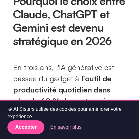
Pourquoi le choix entre
Claude, ChatGPT et
Gemini est devenu
stratégique en 2026
En trois ans, l'IA générative est
passée du gadget à
l'outil de
productivité quotidien dans
plus de 60 % des entreprises
🍪 AI Sisters utilise des cookies pour améliorer votre
européennes
.
expérience.
La conséquence : chaque jour où
Accepter
En savoir plus
l'entreprise n'a pas fait son choix,