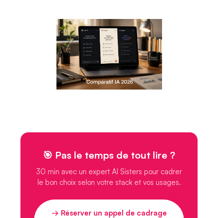
🎯 Pas le temps de tout lire ?
30 min avec un expert AI Sisters pour cadrer
le bon choix selon votre stack et vos usages.
→ Réserver un appel de cadrage