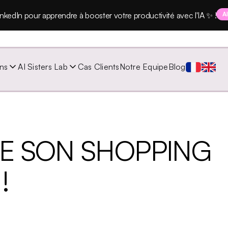
nkedIn pour apprendre à booster votre productivité avec l'IA ✨ !
A
ns
AI Sisters Lab
Cas Clients
Notre Equipe
Blog
E SON SHOPPING
!