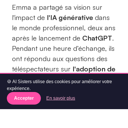
Emma a partagé sa vision sur
l'impact de
l'IA générative
dans
le monde professionnel, deux ans
après le lancement de
ChatGPT
.
Pendant une heure d’échange, ils
ont répondu aux questions des
téléspectateurs sur
l'adoption de
cette technologie
🍪 AI Sisters utilise des cookies pour améliorer votre
révolutionnaire
en entreprise et
expérience.
sur ses
enjeux stratégiques
.
Accepter
En savoir plus
Emma a également mis en avant
le rôle essentiel de la formation