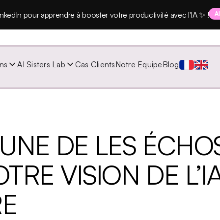
nkedIn pour apprendre à booster votre productivité avec l'IA ✨ !
A
ns
AI Sisters Lab
Cas Clients
Notre Equipe
Blog
A UNE DE LES ÉCHO
OTRE VISION DE L’I
RE