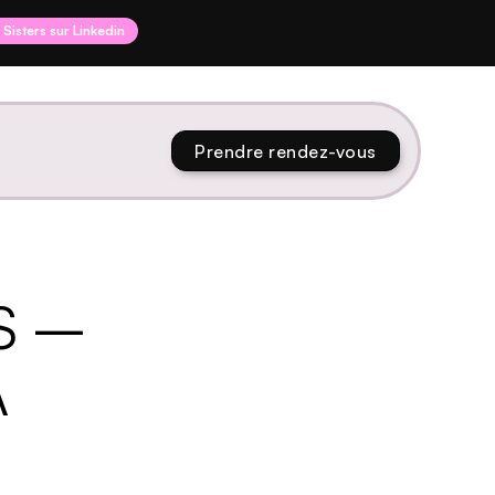
I Sisters sur Linkedin
Prendre rendez-vous
S –
A