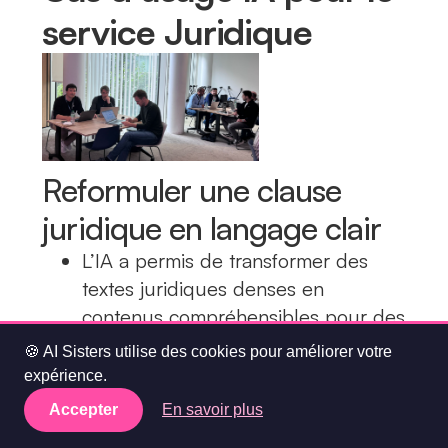
service Juridique
Reformuler une clause
juridique en langage clair
L’IA a permis de transformer des
textes juridiques denses en
contenus compréhensibles pour des
non-juristes, sans altérer le sens.
🍪 AI Sisters utilise des cookies pour améliorer votre
expérience.
Accepter
En savoir plus
Traduire un document