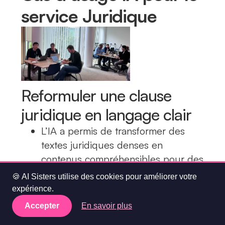
service Juridique
Reformuler une clause
juridique en langage clair
L’IA a permis de transformer des
textes juridiques denses en
contenus compréhensibles pour des
non-juristes, sans altérer le sens.
🍪 AI Sisters utilise des cookies pour améliorer votre
expérience.
Accepter
En savoir plus
Traduire un document