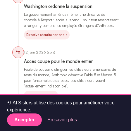
Washington ordonne la suspension
Le gouvernement américain émet une directive de
contrôle à l'export : accès suspendu pour tout ressortissant
étranger, y compris les employés étrangers d'Anthropic.
Directive sécurité nationale
🔌
12 juin 2026 (soir)
Accès coupé pour le monde entier
Faute de pouvoir distinguer les utilisateurs américains du
reste du monde, Anthropic désactive Fable 5 et Mythos 5
pour l'ensemble de sa base. Les utilisateurs voient
"actuellement indisponible".
Coupure mondiale
🍪 AI Sisters utilise des cookies pour améliorer votre
expérience.
💬
15 juin 2026
Accepter
En savoir plus
Anthropic conteste publiquement
Anthropic publie un communiqué contestant la légitimité