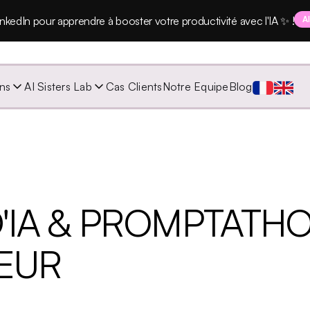
nkedIn pour apprendre à booster votre productivité avec l'IA ✨ !
A
ns
AI Sisters Lab
Cas Clients
Notre Equipe
Blog
'IA & PROMPTATH
EUR